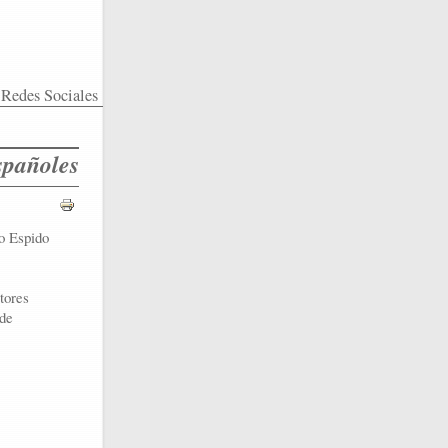
Redes Sociales
spañoles
o Espido
tores
 de