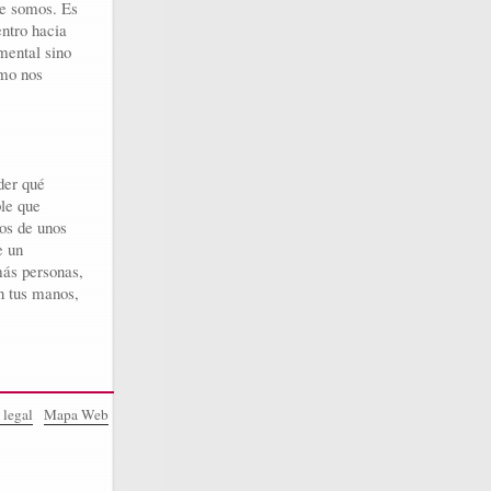
ue somos. Es
ntro hacia
mental sino
ómo nos
der qué
ble que
nos de unos
e un
ás personas,
n tus manos,
 legal
Mapa Web