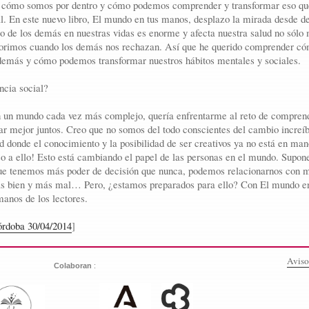
a cómo somos por dentro y cómo podemos comprender y transformar eso q
l. En este nuevo libro, El mundo en tus manos, desplazo la mirada desde de
to de los demás en nuestras vidas es enorme y afecta nuestra salud no sólo 
orimos cuando los demás nos rechazan. Así que he querido comprender c
emás y cómo podemos transformar nuestros hábitos mentales y sociales.
encia social?
n un mundo cada vez más complejo, quería enfrentarme al reto de compren
ar mejor juntos. Creo que no somos del todo conscientes del cambio increí
ad donde el conocimiento y la posibilidad de ser creativos ya no está en ma
so a ello! Esto está cambiando el papel de las personas en el mundo. Supon
ue tenemos más poder de decisión que nunca, podemos relacionarnos con m
s bien y más mal… Pero, ¿estamos preparados para ello? Con El mundo e
anos de los lectores.
rdoba 30/04/2014
]
Aviso
:
Colaboran
: