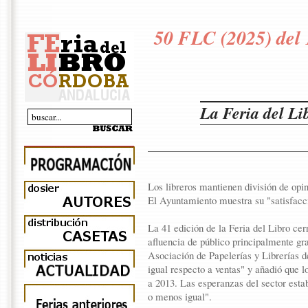
50 FLC (2025) del 
La Feria del Li
Los libreros mantienen división de opin
El Ayuntamiento muestra su "satisfacci
La 41 edición de la Feria del Libro ce
afluencia de público principalmente gra
Asociación de Papelerías y Librerías
igual respecto a ventas" y añadió que 
a 2013. Las esperanzas del sector est
o menos igual".