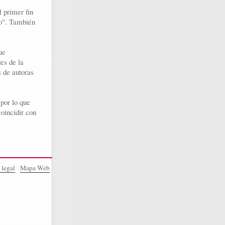
 primer fin
to". También
ue
es de la
s de autoras
 por lo que
oincidir con
 legal
Mapa Web