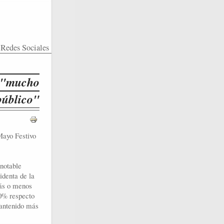
Redes Sociales
y "mucho
público"
 Mayo Festivo
 notable
identa de la
más o menos
10% respecto
mantenido más