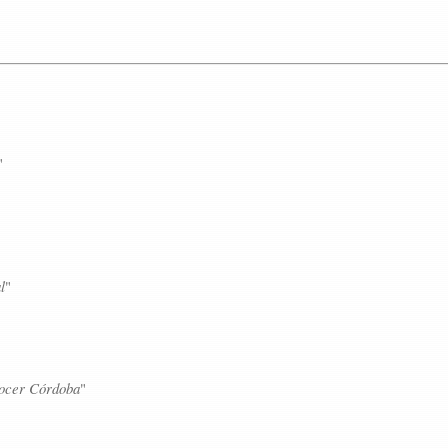
"
l
"
ocer Córdoba
"