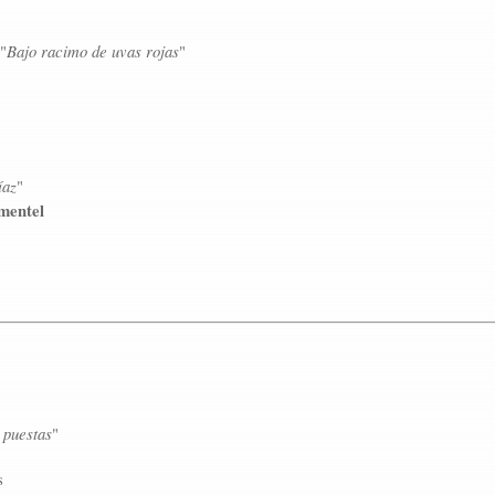
"
Bajo racimo de uvas rojas
"
íaz
"
mentel
 puestas
"
s