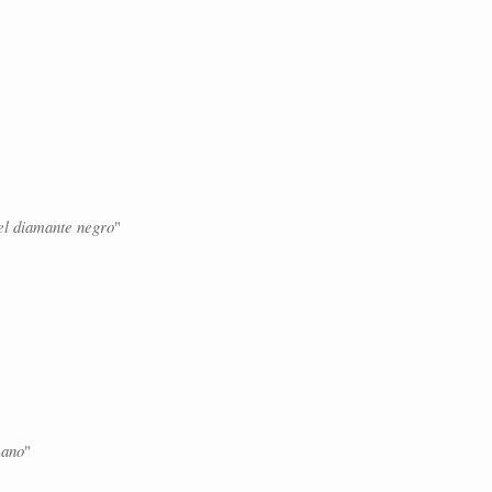
l diamante negro
"
mano
"