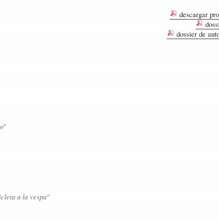
descargar pr
dossi
dossier de auto
no
"
icleta a la vespa"