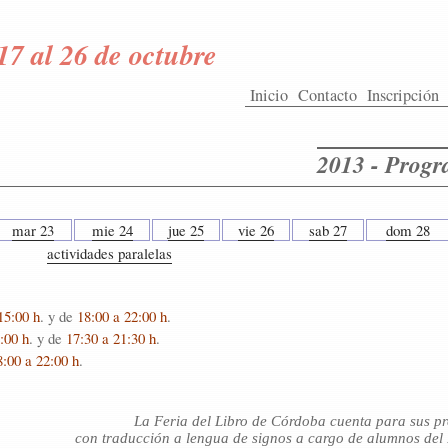
17 al 26 de octubre
Inicio
Contacto
Inscripción
2013 - Prog
mar 23
mie 24
jue 25
vie 26
sab 27
dom 28
actividades paralelas
15:00 h
. y de
18:00 a 22:00 h
.
:00 h
. y de
17:30 a 21:30 h
.
8:00 a 22:00 h
.
La Feria del Libro de Córdoba cuenta para sus p
con traducción a lengua de signos a cargo de alumnos del