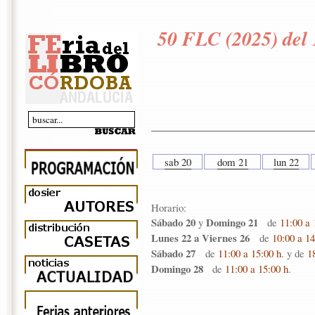
50 FLC (2025) del 
sab 20
dom 21
lun 22
Horario:
Sábado 20
Domingo 21
y
de
11:00 a 
Lunes 22 a Viernes 26
de
10:00 a 14
Sábado 27
de
11:00 a 15:00 h
. y de
1
Domingo 28
de
11:00 a 15:00 h
.