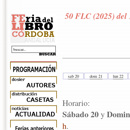
50 FLC (2025) del 
sab 20
dom 21
lun 22
Horario:
Sábado 20
Domin
y
h
.